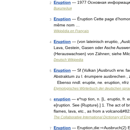
Eruption
— 1977 Основная информация
2
Википедия
Eruption
— Éruption Cette page d’homonym
3
même nom …
Wikipédia en Français
Eruption
— (von lateinisch eruptio, „Aus
4
Lava, Gestein, Gasen oder Asche Auswer
(Herauswachsen) von Zähnen; siehe Milc
Deutsch Wikipedia
Eruption
— Sf (Vulkan )Ausbruch erw. fach
5
Abstraktum zu l. ērumpere ausbrechen , zu
Ebenso nndl. eruptie, ne. eruption, nfr
Etymologisches Wörterbuch der deutschen spra
eruption
— e*rup tion, n. [L. eruptio, fr.
6
e]ruption. See {Rupture}.] 1. The act of br
flames, lava, etc., as from a volcano&#8
The Collaborative International Dictionary of Eng
Eruption
— Eruption,die:⇨Ausbruch(2) 
7