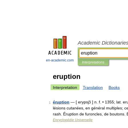
Academic Dictionarie
en-academic.com
Interpretations
eruption
Interpretation
Translation
Books
éruption
— [ erypsjɔ̃ ] n. f. • 1355; lat.
1
lésions cutanées, en général multiples; 
rash. Éruption de furoncles, de boutons
Encyclopédie Universelle