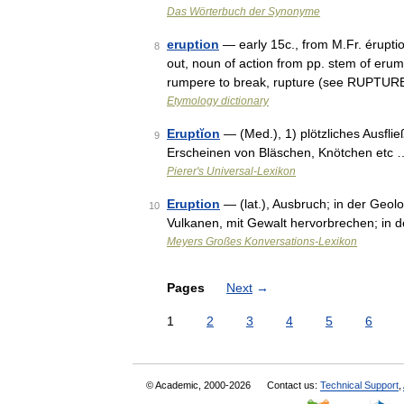
Das Wörterbuch der Synonyme
eruption
— early 15c., from M.Fr. éruptio
8
out, noun of action from pp. stem of erump
rumpere to break, rupture (see RUPTUR
Etymology dictionary
Eruptĭon
— (Med.), 1) plötzliches Ausfli
9
Erscheinen von Bläschen, Knötchen etc 
Pierer's Universal-Lexikon
Eruption
— (lat.), Ausbruch; in der Geolo
10
Vulkanen, mit Gewalt hervorbrechen; in
Meyers Großes Konversations-Lexikon
Pages
Next
→
1
2
3
4
5
6
© Academic, 2000-2026
Contact us:
Technical Support
,