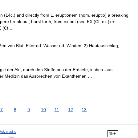
n (14c.) and directly from L. eruptionem (nom. eruptio) a breaking
ere break out, burst forth, from ex out (see EX (Cf. ex )) +
E (Cf …
eßen von Blut, Eiter od. Wasser od. Winden; 2) Hautausschlag,
…
gie der Akt, durch den Stoffe aus der Erdtiefe, insbes. aus
 der Medizin das Ausbrechen von Exanthemen …
7
8
9
10
11
12
13
Advertising
18+