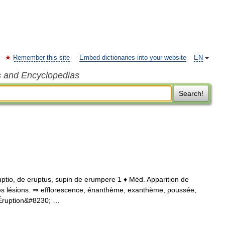
Remember this site
Embed dictionaries into your website
EN
s and Encyclopedias
Search!
 eruptio, de eruptus, supin de erumpere 1 ♦ Méd. Apparition de
ces lésions. ⇒ efflorescence, énanthème, exanthème, poussée,
. Éruption&#8230; …