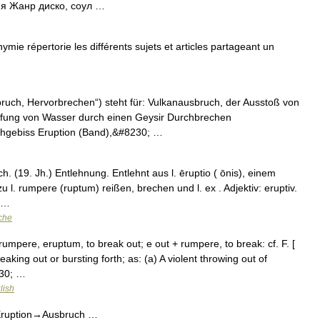
 Жанр диско, соул …
ie répertorie les différents sujets et articles partageant un
bruch, Hervorbrechen“) steht für: Vulkanausbruch, der Ausstoß von
fung von Wasser durch einen Geysir Durchbrechen
hgebiss Eruption (Band),&#8230; …
. (19. Jh.) Entlehnung. Entlehnt aus l. ēruptio ( ōnis), einem
 l. rumpere (ruptum) reißen, brechen und l. ex . Adjektiv: eruptiv.
z …
che
 erumpere, eruptum, to break out; e out + rumpere, to break: cf. F. [
eaking out or bursting forth; as: (a) A violent throwing out of
230; …
lish
Eruption→Ausbruch …